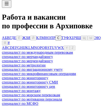
Работа и вакансии
по профессии в Архиповке
А
Б
В
Г
Д
Е
Ж
З
И
К
Л
М
Н
О
П
Р
Т
У
Ф
Х
Ц
Ч
Ш
Э
Ю
Ё
Й
С
Щ
Ы
#
Я
A
B
C
D
E
F
G
H
I
J
K
L
M
N
O
P
Q
R
S
T
U
V
W
X
Y
Z
специалист по международным перевозкам
специалист по мерчандайзингу
специалист по мерчендайзингу
специалист по метрологии
специалист по миграционному учету
специалист по микрофинансовым операциям
специалист по мониторингу
специалист по мониторингу СМИ
специалист по мониторингу цен
специалист по монтажу
специалист по морским перевозкам
специалист по мотивации персонала
специалист по МСФО