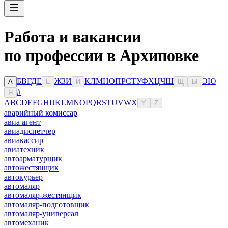
Работа и вакансии
по профессии в Архиповке
Б
В
Г
Д
Е
Ж
З
И
К
Л
М
Н
О
П
Р
С
Т
У
Ф
Х
Ц
Ч
Ш
Э
Ю
А
Ё
Й
Щ
Ы
#
Я
A
B
C
D
E
F
G
H
I
J
K
L
M
N
O
P
Q
R
S
T
U
V
W
X
Y
Z
аварийный комиссар
авиа агент
авиадиспетчер
авиакассир
авиатехник
автоарматурщик
автожестянщик
автокурьер
автомаляр
автомаляр-жестянщик
автомаляр-подготовщик
автомаляр-универсал
автомеханик