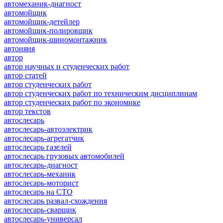
автомеханик-диагност
автомойщик
автомойщик-детейлер
автомойщик-полировщик
автомойщик-шиномонтажник
автоняня
автор
автор научных и студенческих работ
автор статей
автор студенческих работ
автор студенческих работ по техническим дисциплинам
автор студенческих работ по экономике
автор текстов
автослесарь
автослесарь-автоэлектрик
автослесарь-агрегатчик
автослесарь газелей
автослесарь грузовых автомобилей
автослесарь-диагност
автослесарь-механик
автослесарь-моторист
автослесарь на СТО
автослесарь развал-схождения
автослесарь-сварщик
автослесарь-универсал