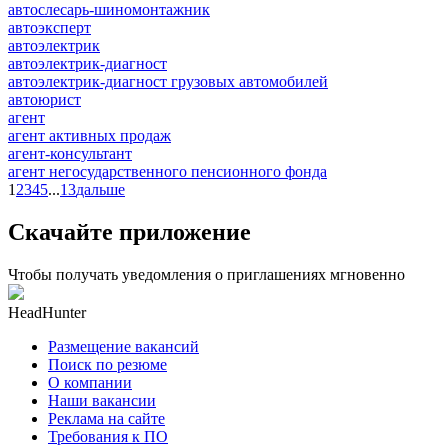
автослесарь-шиномонтажник
автоэксперт
автоэлектрик
автоэлектрик-диагност
автоэлектрик-диагност грузовых автомобилей
автоюрист
агент
агент активных продаж
агент-консультант
агент негосударственного пенсионного фонда
1
2
3
4
5
...
13
дальше
Скачайте приложение
Чтобы получать уведомления о приглашениях мгновенно
HeadHunter
Размещение вакансий
Поиск по резюме
О компании
Наши вакансии
Реклама на сайте
Требования к ПО