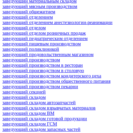
заведующий материальным складом
заведующий мясным производством
заведующий общежитием
заведующий отделением
заведующий отделением анестезиологии-реанимации
заведующий отделом
заведующий отделом розничных продаж
заведующий педиатрическим отделением
заведующий пищевым производством
заведующий поликлиникой
заведующий продовольственным магазином
заведующий производством
заведующий производством в ресторан
заведующий производством в столовую
заведующий производством кондитерского цеха
заведующий производством общественного питания
заведующий производством пекарни
заведующий секцией
заведующий складом
заведующий складом автозапчастей
заведующий складом взрывчатых материалов
заведующий складом ВМ
заведующий складом готовой продукции
заведующий складом ГСМ
заведующий складом запасных частей