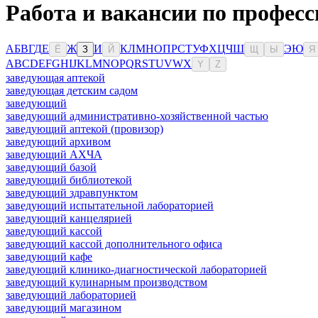
Работа и вакансии по професс
А
Б
В
Г
Д
Е
Ж
И
К
Л
М
Н
О
П
Р
С
Т
У
Ф
Х
Ц
Ч
Ш
Э
Ю
Ё
З
Й
Щ
Ы
Я
A
B
C
D
E
F
G
H
I
J
K
L
M
N
O
P
Q
R
S
T
U
V
W
X
Y
Z
заведующая аптекой
заведующая детским садом
заведующий
заведующий административно-хозяйственной частью
заведующий аптекой (провизор)
заведующий архивом
заведующий АХЧА
заведующий базой
заведующий библиотекой
заведующий здравпунктом
заведующий испытательной лабораторией
заведующий канцелярией
заведующий кассой
заведующий кассой дополнительного офиса
заведующий кафе
заведующий клинико-диагностической лабораторией
заведующий кулинарным производством
заведующий лабораторией
заведующий магазином