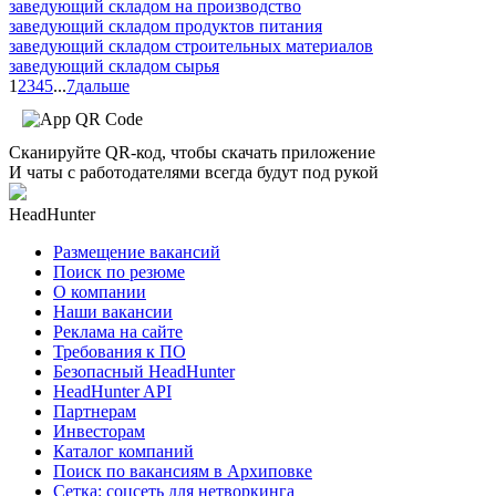
заведующий складом на производство
заведующий складом продуктов питания
заведующий складом строительных материалов
заведующий складом сырья
1
2
3
4
5
...
7
дальше
Сканируйте QR-код, чтобы скачать приложение
И чаты с работодателями всегда будут под рукой
HeadHunter
Размещение вакансий
Поиск по резюме
О компании
Наши вакансии
Реклама на сайте
Требования к ПО
Безопасный HeadHunter
HeadHunter API
Партнерам
Инвесторам
Каталог компаний
Поиск по вакансиям в Архиповке
Сетка: соцсеть для нетворкинга