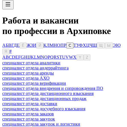
Работа и вакансии
по профессии в Архиповке
А
Б
В
Г
Д
Е
Ж
З
И
К
Л
М
Н
О
П
Р
Т
У
Ф
Х
Ц
Ч
Ш
Э
Ю
Ё
Й
С
Щ
Ы
#
Я
A
B
C
D
E
F
G
H
I
J
K
L
M
N
O
P
Q
R
S
T
U
V
W
X
Y
Z
специалист отдела аналитики
специалист отдела андеррайтинга
специалист отдела аренды
специалист отдела АХО
специалист отдела верификации
специалист отдела внедрения и сопровождения ПО
специалист отдела дистанционного взыскания
специалист отдела дистанционных продаж
специалист отдела доставки
специалист отдела досудебного взыскания
специалист отдела заказов
специалист отдела закупок
специалист отдела закупок и логистики