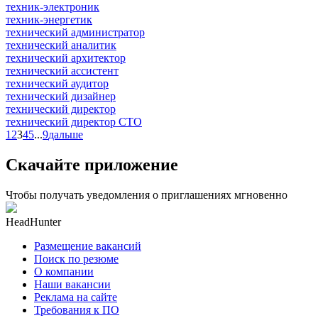
техник-электроник
техник-энергетик
технический администратор
технический аналитик
технический архитектор
технический ассистент
технический аудитор
технический дизайнер
технический директор
технический директор CTO
1
2
3
4
5
...
9
дальше
Скачайте приложение
Чтобы получать уведомления о приглашениях мгновенно
HeadHunter
Размещение вакансий
Поиск по резюме
О компании
Наши вакансии
Реклама на сайте
Требования к ПО