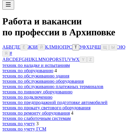
Работа и вакансии
по профессии в Архиповке
А
Б
В
Г
Д
Е
Ж
З
И
К
Л
М
Н
О
П
Р
С
У
Ф
Х
Ц
Ч
Ш
Э
Ю
Ё
Й
Т
Щ
Ы
#
Я
A
B
C
D
E
F
G
H
I
J
K
L
M
N
O
P
Q
R
S
T
U
V
W
X
Y
Z
техник по наладке и испытаниям
техник по оборудованию
4
техник по обслуживанию здания
техник по обслуживанию оборудования
техник по обслуживанию платежных терминалов
техник по пивному оборудованию
техник по подключению
техник по предпродажной подготовке автомобилей
техник по прокату светового оборудования
техник по ремонту оборудования
4
техник по слаботочным системам
техник по учету
3
техник по учету ГСМ