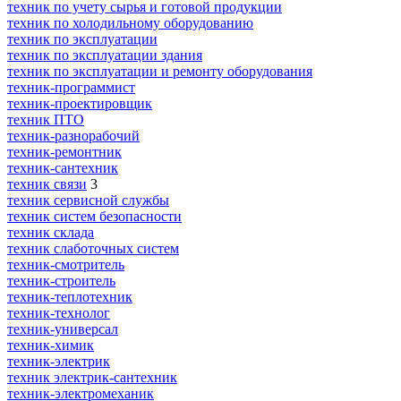
техник по учету сырья и готовой продукции
техник по холодильному оборудованию
техник по эксплуатации
техник по эксплуатации здания
техник по эксплуатации и ремонту оборудования
техник-программист
техник-проектировщик
техник ПТО
техник-разнорабочий
техник-ремонтник
техник-сантехник
техник связи
3
техник сервисной службы
техник систем безопасности
техник склада
техник слаботочных систем
техник-смотритель
техник-строитель
техник-теплотехник
техник-технолог
техник-универсал
техник-химик
техник-электрик
техник электрик-сантехник
техник-электромеханик