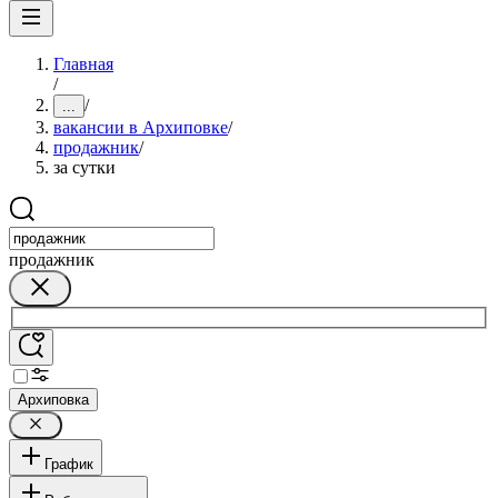
Главная
/
/
...
вакансии в Архиповке
/
продажник
/
за сутки
продажник
Архиповка
График