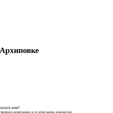
в Архиповке
сылать вам?
азвании компании и в описании вакансии