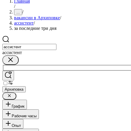
Главная
/
/
...
вакансии в Архиповке
/
ассистент
/
за последние три дня
ассистент
Архиповка
График
Рабочие часы
Опыт