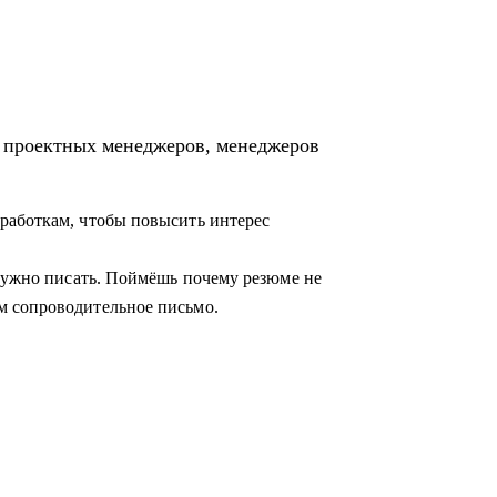
ция предприятия» и «Проектное
я проектных менеджеров, менеджеров
егию её достижения
работкам, чтобы повысить интерес
 бизнес кейс
азвитию
 нужно писать. Поймёшь почему резюме не
м сопроводительное письмо.
лении
щикам, проектным менеджерам
 карьеры