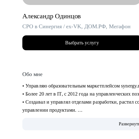
Александр Одинцов
CPO в Синергия / ex-VK, ДОМ.РФ, Мегафон
Выбрать услугу
Обо мне
• Управляю образовательным маркетплейсом synergy.
• Более 20 лет в IT, c 2012 года на управленческих п
• Создавал и управлял отделами разработки, растил сот
управлении продуктами.
• Запускал b2b продукт от идеи до масштабирования.
Развернут
• Развивал метрики в b2c продуктах: DAU (до 2.5млн)
• Занимаюсь наймом людей в команды: провел более 