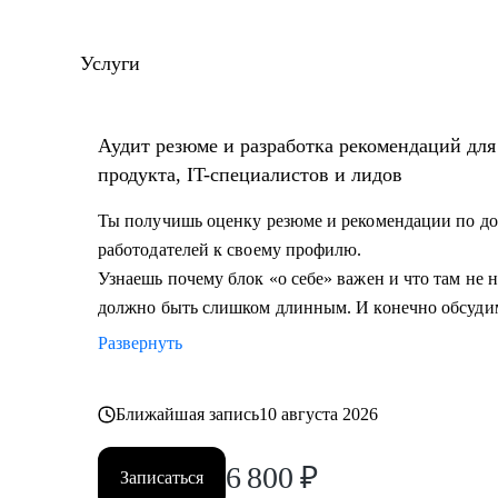
количество резюме.
• Разработал и записал курсы «Цифровая трансформа
Услуги
управление» для МИТУ
С чем помогу:
Аудит резюме и разработка рекомендаций дл
• Составить эффективное резюме
продукта, IT-специалистов и лидов
• Подготовиться к собеседованию в компанию
• Сформировать карьерную цель и определить страт
Ты получишь оценку резюме и рекомендации по до
• Разобрать любой продуктовый, управленческий или
работодателей к своему профилю.
• Дам рекомендации по управлению командой и её р
Узнаешь почему блок «о себе» важен и что там не
должно быть слишком длинным. И конечно обсуди
Кому могу помочь:
Развернуть
• Начинающим и опытным управленцам
• Тем, кто хочет начать карьеру в IT в любом направ
Ближайшая запись
10 августа 2026
• Менеджерам продуктов, разработчикам, тестиров
• Тем, кто хочет сменить направление развития своей
6 800
₽
Записаться