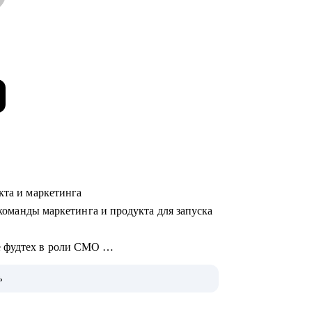
укта и маркетинга
л команды маркетинга и продукта для запуска
е фудтех в роли CMO
ook в Дублине
ь
 кампаний с блогерами Uno Dos Trends
артапе, менеджер в корпорации,