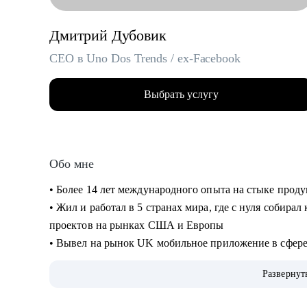
Дмитрий Дубовик
CEO в Uno Dos Trends / ex-Facebook
Выбрать услугу
Обо мне
• Более 14 лет международного опыта на стыке прод
• Жил и работал в 5 странах мира, где с нуля собира
проектов на рынках США и Европы
• Вывел на рынок UK мобильное приложение в сфер
• Руководил операционными и IT-проектами в Faceb
Развернут
• Сейчас CEO и сооснователь платформы для запуска
• 3 раза сменил карьерный вектор: руководитель в ст