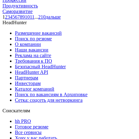
Профессии
Продуктивность
Саморазвитие
1
2
3
4
5
6
7
8
9
10
11
...
210
дальше
HeadHunter
Размещение вакансий
Поиск по резюме
О компании
Наши вакансии
Реклама на сайте
Требования к ПО
Безопасный HeadHunter
HeadHunter API
Партнерам
Инвесторам
Каталог компаний
Поиск по вакансиям в Архиповке
Сетка: соцсеть для нетворкинга
Соискателям
hh PRO
Готовое резюме
Все сервисы
Хочу у вас работать