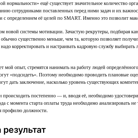
вой нормальности» ещё существует значительное количество орг
анию сотрудниками поставленных перед ними задач и их важнос
ии с определением её целей по SMART. Именно это позволит ма
м новой системы мотивации. Зачастую рекрутеры, подбирая кан
 обычно существенно меньше, чем та, которую позволяет получи
надо корректировать и настраивать кадровую службу выбирать 
ает мой опыт, стремятся нанимать на работу людей определённо
е могут «подсидеть». Поэтому необходимо проводить плановые о
огут дать заключение, насколько уровень существующих компете
н происходить постепенно — и, вводя её, необходимо удостовери
ода с момента старта оплаты труда необходимо анализировать не
ия профилю должности.
 результат