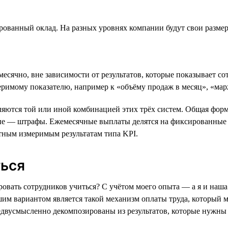
ованный оклад. На разных уровнях компании будут свои размеры
есячно, вне зависимости от результатов, которые показывает с
меримому показателю, например к «объёму продаж в месяц», «м
яются той или иной комбинацией этих трёх систем. Общая форм
ые — штрафы. Ежемесячные выплаты делятся на фиксированные 
тным измеримым результатам типа KPI.
ться
ировать сотрудников учиться? С учётом моего опыта — а я и наш
им вариантом является такой механизм оплаты труда, который
едвусмысленно декомпозированы из результатов, которые нужны