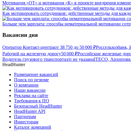
Мотивация «ОТ» и мотивация «К» в проекте внедрения измен
Как мотивировать сотрудников: действенные методы для каждо
Больше чем зарплата: способы нематериальной мотивации сот
Вакансии дня
Оператор Контакт-центра
от
38 750
до
50 000
₽
Россельхозбанк, 
Рабочий на железную дорогу
50 000
₽
Российские железные дор
Водитель грузового транспорта
з/п не указана
ITECO, Архиповк
HeadHunter
Размещение вакансий
Поиск по резюме
О компании
Наши вакансии
Реклама на сайте
Требования к ПО
Безопасный HeadHunter
HeadHunter API
Партнерам
Инвесторам
Каталог компаний