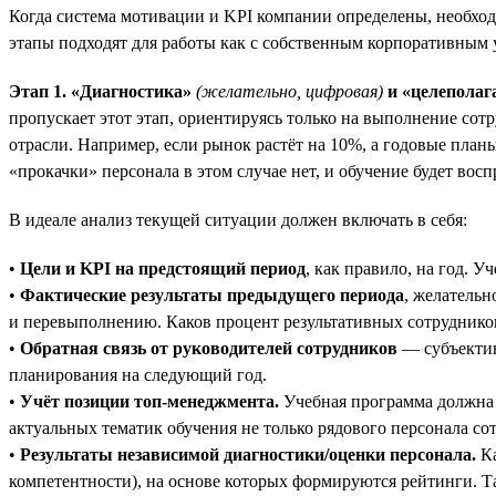
Когда система мотивации и KPI компании определены, необхо
этапы подходят для работы как с собственным корпоративным 
Этап 1. «Диагностика»
(желательно, цифровая)
и «целеполаг
пропускает этот этап, ориентируясь только на выполнение сот
отрасли. Например, если рынок растёт на 10%, а годовые пла
«прокачки» персонала в этом случае нет, и обучение будет вос
В идеале анализ текущей ситуации должен включать в себя:
•
Цели и KPI на предстоящий период
, как правило, на год. 
•
Фактические результаты предыдущего периода
, желательн
и перевыполнению. Каков процент результативных сотруднико
•
Обратная связь от руководителей сотрудников
— субъектив
планирования на следующий год.
•
Учёт позиции топ-менеджмента.
Учебная программа должна 
актуальных тематик обучения не только рядового персонала со
•
Результаты независимой диагностики/оценки персонала.
Ка
компетентности), на основе которых формируются рейтинги. Т