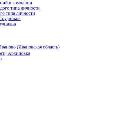
ений в компании
го типа личности
рудников
Иваново (Ивановская область)
оги, Архиповка
а