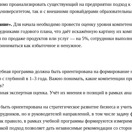
димо проанализировать существующий на предприятии подход к 
университетом, так и с внешними провайдерами образовательны
ание».
Для начала необходимо провести оценку уровня компетен
рудниками годового плана, что даёт искажённую картину их комп
ны по продаже продуктов или услуг — на 5%, сотрудники выпол
приниматься как избыточное и ненужное.
Учебная программа должна быть ориентирована на формирование 
о с глубиной в 1–3 года. Важно понимать, какие компетенции 
в?
ная экспертная оценка. Учёт их мнения и позиций в рамках ана
быть ориентирована на стратегическое развитие бизнеса и учи
трудников, но и руководителей направлений, в том числе задачу
к правило, в рамках учебной программы формируются измеримы
акой подход позволяет дать независимые рекомендации со стор