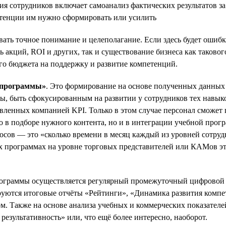
ия сотрудников включает самоанализ фактических результатов 
етенции им нужно сформировать или усилить
ть точное понимание и целеполагание. Если здесь будет ошибка,
ь акций, ROI и других, так и существование бизнеса как таково
го бюджета на поддержку и развитие компетенций.
т программы»
. Это формирование на основе полученных данных 
, быть сфокусированным на развитии у сотрудников тех навыков
овленных компанией KPI. Только в этом случае персонал сможет
ко в подборе нужного контента, но и в интеграции учебной про
росов — это «сколько времени в месяц каждый из уровней сотру
программах на уровне торговых представителей или КАМов эта ц
ограммы осуществляется регулярный промежуточный цифровой за
уются итоговые отчёты «Рейтинги», «Динамика развития компе
м. Также на основе анализа учебных и коммерческих показател
результативность» или, что ещё более интересно, наоборот.