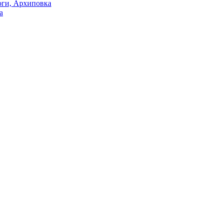
оги, Архиповка
а