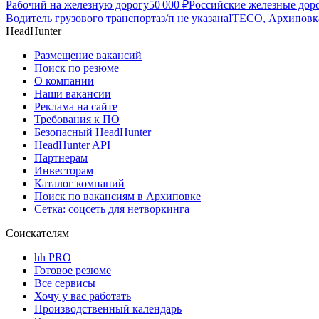
Рабочий на железную дорогу
50 000
₽
Российские железные дор
Водитель грузового транспорта
з/п не указана
ITECO, Архиповк
HeadHunter
Размещение вакансий
Поиск по резюме
О компании
Наши вакансии
Реклама на сайте
Требования к ПО
Безопасный HeadHunter
HeadHunter API
Партнерам
Инвесторам
Каталог компаний
Поиск по вакансиям в Архиповке
Сетка: соцсеть для нетворкинга
Соискателям
hh PRO
Готовое резюме
Все сервисы
Хочу у вас работать
Производственный календарь