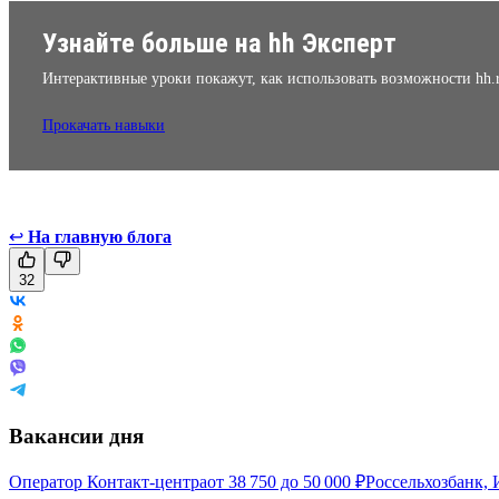
Узнайте больше на hh Эксперт
Интерактивные уроки покажут, как использовать возможности hh.
Прокачать навыки
↩
На главную блога
32
Вакансии дня
Оператор Контакт-центра
от
38 750
до
50 000
₽
Россельхозбанк, 