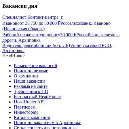
Вакансии дня
Специалист Контакт-центра, г.
Иваново
от
38 750
до
50 000
₽
Россельхозбанк, Иваново
(Ивановская область)
Рабочий на железную дорогу
50 000
₽
Российские железные
дороги, Архиповка
Водитель-дальнобойщик (кат. CE)
з/п не указана
ITECO,
Архиповка
HeadHunter
Размещение вакансий
Поиск по резюме
О компании
Наши вакансии
Реклама на сайте
Требования к ПО
Безопасный HeadHunter
HeadHunter API
Партнерам
Инвесторам
Каталог компаний
Поиск по вакансиям в Архиповке
Сетка: соцсеть для нетворкинга