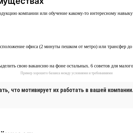
имуществах
родукцию компании или обучение какому-то интересному навыку з
асположение офиса (2 минуты пешком от метро) или трансфер до
Пример хорошего баланса между условиями и требованиями
ать, что мотивирует их работать в вашей компани