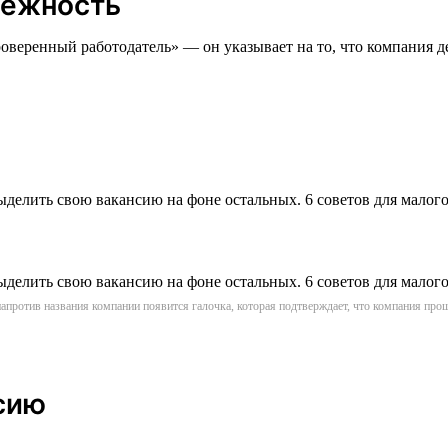
дёжность
оверенный работодатель» — он указывает на то, что компания де
апротив названия компании появится галочка, которая подтверждает, что компания пр
сию