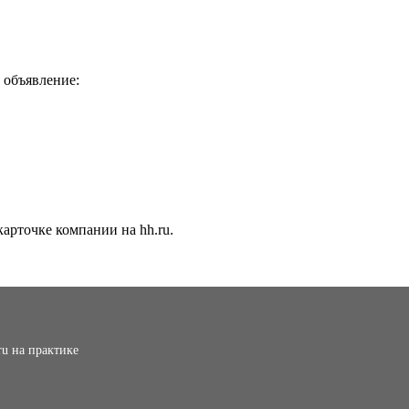
 объявление:
арточке компании на hh.ru.
ru на практике