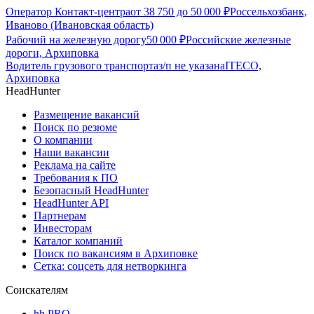
Оператор Контакт-центра
от
38 750
до
50 000
₽
Россельхозбанк,
Иваново (Ивановская область)
Рабочий на железную дорогу
50 000
₽
Российские железные
дороги, Архиповка
Водитель грузового транспорта
з/п не указана
ITECO,
Архиповка
HeadHunter
Размещение вакансий
Поиск по резюме
О компании
Наши вакансии
Реклама на сайте
Требования к ПО
Безопасный HeadHunter
HeadHunter API
Партнерам
Инвесторам
Каталог компаний
Поиск по вакансиям в Архиповке
Сетка: соцсеть для нетворкинга
Соискателям
hh PRO