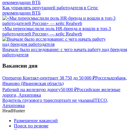
Как управлять репутацией работодателя в Сети:
рекомендации ВТБ
«Мы переосмыслили роль HR-бренда и вошли в топ-3
работодателей России» — кейс Realweb
Вначале было исследование: с чего начать работу над брендом
работодателя
Вакансии дня
Оператор Контакт-центра
от
38 750
до
50 000
₽
Россельхозбанк,
Иваново (Ивановская область)
Рабочий на железную дорогу
50 000
₽
Российские железные
дороги, Архиповка
Водитель грузового транспорта
з/п не указана
ITECO,
Архиповка
HeadHunter
Размещение вакансий
Поиск по резюме