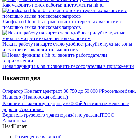
Как ускорить поиск работы: инструменты hh.ru
Лайфхаки hh.ru: быстрый поиск интересных вакансий с
помощью языка поисковых запросов
Искать работу на карте стало удобнее: рисуйте нужные зоны
и смотрите вакансии только по ним
Новая функция в hh.ru: звоните работодателям в приложении
Вакансии дня
Оператор Контакт-центра
от
38 750
до
50 000
₽
Россельхозбанк,
Иваново (Ивановская область)
Рабочий на железную дорогу
50 000
₽
Российские железные
дороги, Архиповка
Водитель грузового транспорта
з/п не указана
ITECO,
Архиповка
HeadHunter
Размещение вакансий