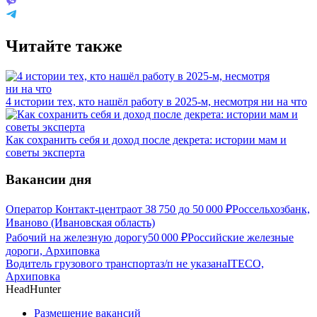
Читайте также
4 истории тех, кто нашёл работу в 2025-м, несмотря ни на что
Как сохранить себя и доход после декрета: истории мам и
советы эксперта
Вакансии дня
Оператор Контакт-центра
от
38 750
до
50 000
₽
Россельхозбанк,
Иваново (Ивановская область)
Рабочий на железную дорогу
50 000
₽
Российские железные
дороги, Архиповка
Водитель грузового транспорта
з/п не указана
ITECO,
Архиповка
HeadHunter
Размещение вакансий