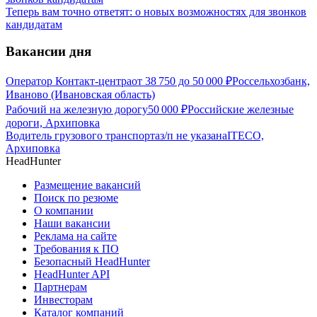
Теперь вам точно ответят: о новых возможностях для звонков
кандидатам
Вакансии дня
Оператор Контакт-центра
от
38 750
до
50 000
₽
Россельхозбанк,
Иваново (Ивановская область)
Рабочий на железную дорогу
50 000
₽
Российские железные
дороги, Архиповка
Водитель грузового транспорта
з/п не указана
ITECO,
Архиповка
HeadHunter
Размещение вакансий
Поиск по резюме
О компании
Наши вакансии
Реклама на сайте
Требования к ПО
Безопасный HeadHunter
HeadHunter API
Партнерам
Инвесторам
Каталог компаний