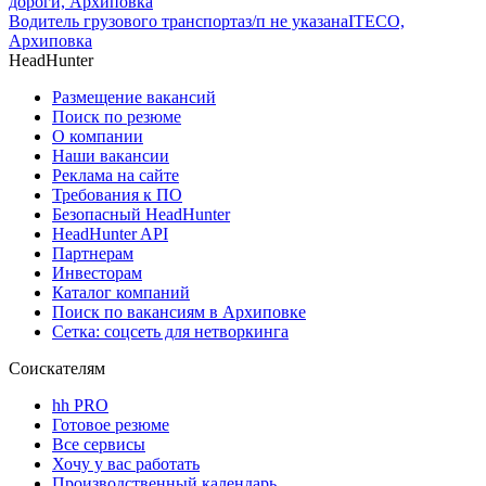
дороги, Архиповка
Водитель грузового транспорта
з/п не указана
ITECO,
Архиповка
HeadHunter
Размещение вакансий
Поиск по резюме
О компании
Наши вакансии
Реклама на сайте
Требования к ПО
Безопасный HeadHunter
HeadHunter API
Партнерам
Инвесторам
Каталог компаний
Поиск по вакансиям в Архиповке
Сетка: соцсеть для нетворкинга
Соискателям
hh PRO
Готовое резюме
Все сервисы
Хочу у вас работать
Производственный календарь