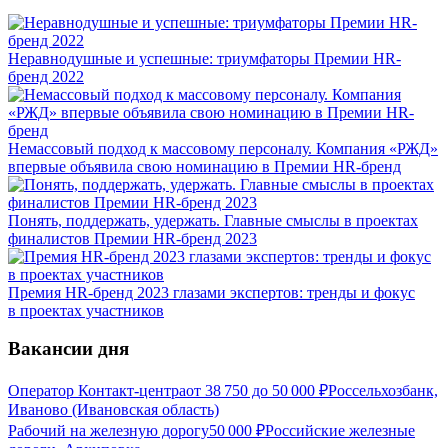
Неравнодушные и успешные: триумфаторы Премии HR-
бренд 2022
Немассовый подход к массовому персоналу. Компания «РЖД»
впервые объявила свою номинацию в Премии HR-бренд
Понять, поддержать, удержать. Главные смыслы в проектах
финалистов Премии HR-бренд 2023
Премия HR-бренд 2023 глазами экспертов: тренды и фокус
в проектах участников
Вакансии дня
Оператор Контакт-центра
от
38 750
до
50 000
₽
Россельхозбанк,
Иваново (Ивановская область)
Рабочий на железную дорогу
50 000
₽
Российские железные