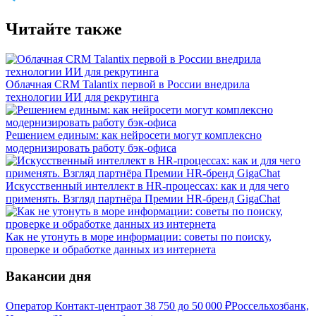
Читайте также
Облачная CRM Talantix первой в России внедрила
технологии ИИ для рекрутинга
Решением единым: как нейросети могут комплексно
модернизировать работу бэк-офиса
Искусственный интеллект в HR-процессах: как и для чего
применять. Взгляд партнёра Премии HR-бренд GigaChat
Как не утонуть в море информации: советы по поиску,
проверке и обработке данных из интернета
Вакансии дня
Оператор Контакт-центра
от
38 750
до
50 000
₽
Россельхозбанк,