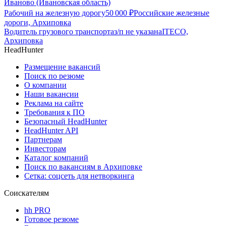
Иваново (Ивановская область)
Рабочий на железную дорогу
50 000
₽
Российские железные
дороги, Архиповка
Водитель грузового транспорта
з/п не указана
ITECO,
Архиповка
HeadHunter
Размещение вакансий
Поиск по резюме
О компании
Наши вакансии
Реклама на сайте
Требования к ПО
Безопасный HeadHunter
HeadHunter API
Партнерам
Инвесторам
Каталог компаний
Поиск по вакансиям в Архиповке
Сетка: соцсеть для нетворкинга
Соискателям
hh PRO
Готовое резюме