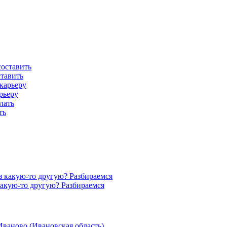
ставить
рьеру
ть
акую-то другую? Разбираемся
Иваново (Ивановская область)