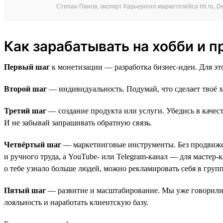
Степан Панов, эксперт Карьерного маркетплейса hh.ru, Del
Как зарабатывать на хобби и п
Первый шаг
к монетизации — разработка бизнес-идеи. Для эт
Второй шаг
— индивидуальность. Подумай, что сделает твоё х
Третий шаг
— создание продукта или услуги. Убедись в качес
И не забывай запрашивать обратную связь.
Четвёртый шаг
— маркетинговые инструменты. Без продвижени
и ручного труда, а YouTube- или Telegram-канал — для мастер
о тебе узнало больше людей, можно рекламировать себя в групп
Пятый шаг
— развитие и масштабирование. Мы уже говорили о
лояльность и наработать клиентскую базу.