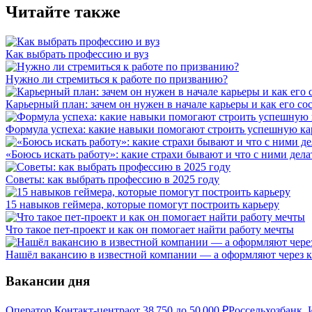
Читайте также
Как выбрать профессию и вуз
Нужно ли стремиться к работе по призванию?
Карьерный план: зачем он нужен в начале карьеры и как его со
Формула успеха: какие навыки помогают строить успешную ка
«Боюсь искать работу»: какие страхи бывают и что с ними дела
Советы: как выбрать профессию в 2025 году
15 навыков геймера, которые помогут построить карьеру
Что такое пет-проект и как он помогает найти работу мечты
Нашёл вакансию в известной компании — а оформляют через к
Вакансии дня
Оператор Контакт-центра
от
38 750
до
50 000
₽
Россельхозбанк, 