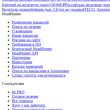
Рабочий на железную дорогу
50 000
₽
Российские железные дор
Водитель-дальнобойщик (кат. CE)
з/п не указана
ITECO, Архипо
HeadHunter
Размещение вакансий
Поиск по резюме
О компании
Наши вакансии
Реклама на сайте
Требования к ПО
Безопасный HeadHunter
HeadHunter API
Партнерам
Инвесторам
Каталог компаний
Поиск по вакансиям в Архиповке
Сетка: соцсеть для нетворкинга
Соискателям
hh PRO
Готовое резюме
Все сервисы
Хочу у вас работать
Производственный календарь