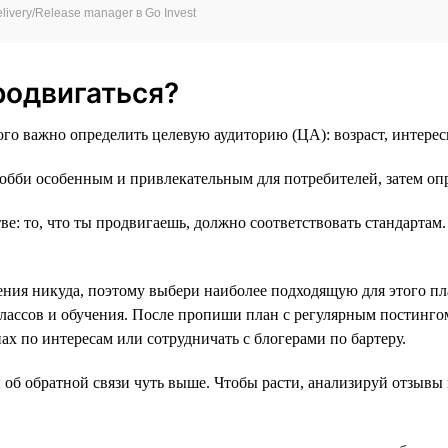
ivery/Release manager в Go Invest
родвигаться?
ого важно определить целевую аудиторию (ЦА): возраст, интерес
обби особенным и привлекательным для потребителей, затем оп
тве: то, что ты продвигаешь, должно соответствовать стандарта
я никуда, поэтому выбери наиболее подходящую для этого плат
-классов и обучения. После пропиши план с регулярным постинг
ах по интересам или сотрудничать с блогерами по бартеру.
б обратной связи чуть выше. Чтобы расти, анализируй отзывы 