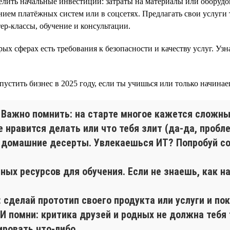
лить начальные инвестиции: затраты на материалы или оборудов
ием платёжных систем или в соцсетях. Предлагать свои услуги 
ер-классы, обучение и консультации.
ых сферах есть требования к безопасности и качеству услуг. Уз
пустить бизнес в 2025 году, если ты учишься или только начинае
. Важно помнить: на старте многое кажется сложны
е нравится делать или что тебя злит (да-да, проб
 домашние десерты. Увлекаешься ИТ? Попробуй со
тных ресурсов для обучения. Если не знаешь, как н
: сделай прототип своего продукта или услуги и п
И помни: критика друзей и родных не должна тебя
ировать что-либо.