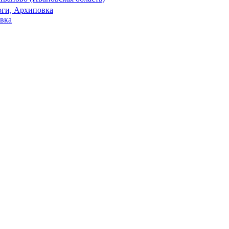
оги, Архиповка
вка