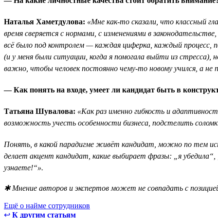
— На какие личностные качества стоит обратить внимание
Наталья Хаметдулова:
«Мне как-то сказали, что классный гл
время сверяется с нормами, с изменениями в законодательстве,
всё было под контролем — каждая циферка, каждый процесс, 
(и у меня были ситуации, когда я помогала выйти из стресса)
важно, чтобы человек постоянно чему-то новому учился, а не п
— Как понять на входе, умеет ли кандидат быть в конструк
Татьяна Шувалова:
«Как раз именно гибкость и адаптивност
возможность учесть особенности бизнеса, подстелить соломк
Понять, в какой парадигме живёт кандидат, можно по тем ист
делает акцент кандидат, какие выбирает фразы: „я убедила“, 
узнаете!“».
✱ Мнение авторов и экспертов может не совпадать с позицией
Ещё о найме сотрудников
↩
К другим статьям