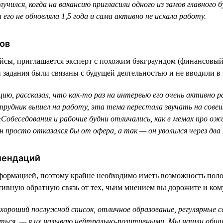
учился, когда на вакансию пригласили одного из замов главного 
 его не обновляла 1,5 года и сама активно не искала работу.
ов
ейсы, приглашается эксперт с похожим бэкграундом (финансовый
и задания были связаны с будущей деятельностью и не вводили в
ию, рассказал, что как-то раз на интервью его очень активно р
отрудник вышел на работу, эта тема перестала звучать на совещ
«Собеседования и рабочие будни отличались, как в мемах про ож
н просто отказался бы от офера, а так — он уволился через два 
мендаций
формацией, поэтому крайне необходимо иметь возможность поло
ивную обратную связь от тех, чьим мнением вы дорожите и кому
л хороший послужной список, отличное образование, регулярные
ться, — я их называю нейтрально-позитивными. Мы нашли общих 