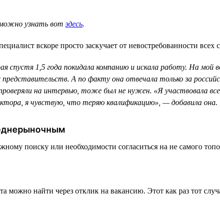
, можно узнать вот
здесь
.
пециалист вскоре просто заскучает от невостребованности всех 
 спустя 1,5 года покидала компанию и искала работу. На мой во
х представительств. А по факту она отвечала только за россий
оверяли на интервью, тоже был не нужен. «Я участвовала всего
ктора, я чувствую, что теряю квалификацию», — добавила она.
реднерыночным
тяжному поиску или необходимости согласиться на не самого топ
та можно найти через отклик на вакансию. Этот как раз тот слу