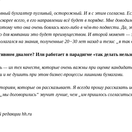
?
авный бухгалтер пугливый, осторожный. И я с этим согласна. Ес
 скорее всего, в его направлении всё будет в порядке. Мне дово
потому что она очень боялась кого-либо в чём-то подвести. Д
, но для компании это будет преимуществом. И второй момент —
олагался на знания, полученные 20−30 лет назад и тезис „я так 
тивном диалоге? Или работает в парадигме «так делать нельз
ь — их тех качеств, которые очень важны при оценке кандидата.
и и не душить при этом бизнес-процессы лишними бумагами.
ориям, которые он рассказывает. Я всегда прошу рассказать ис
„мы договорились“ звучит лучше, чем „им пришлось согласиться,
 редакции hh.ru