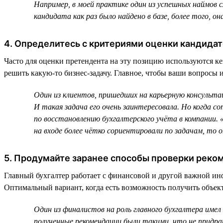
Например, в моей практике один из успешных наймов сл
кандидата как раз было найдено в базе, более того, она
4. Определитесь с критериями оценки кандидат
Часто для оценки претендента на эту позицию используются к
решить какую-то бизнес-задачу. Главное, чтобы ваши вопросы 
Один из клиентов, пришедших на карьерную консультац
И такая задача его очень заинтересовала. Но когда с
по восстановлению бухгалтерского учёта в компании. 
на входе более чётко сориентировали по задачам, то о
5. Продумайте заранее способы проверки реко
Главный бухгалтер работает с финансовой и другой важной ин
Оптимальный вариант, когда есть возможность получить объект
Один из финалистов на роль главного бухгалтера име
полученные рекомендации были такими, что не придра