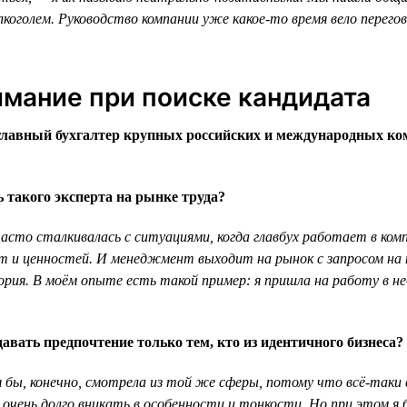
лкоголем. Руководство компании уже какое-то время вело перего
имание при поиске кандидата
главный бухгалтер крупных российских и международных ко
 такого эксперта на рынке труда?
сто сталкивалась с ситуациями, когда главбух работает в компа
ат и ценностей. И менеджмент выходит на рынок с запросом на 
тория. В моём опыте есть такой пример: я пришла на работу в 
авать предпочтение только тем, кто из идентичного бизнеса?
 бы, конечно, смотрела из той же сферы, потому что всё-таки 
 очень долго вникать в особенности и тонкости. Но при этом я