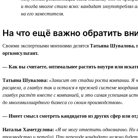
и тогда многое стало ясно: кандидат злоупотреблял а
на его заместителя.
На что ещё важно обратить вн
Своими экспертными мнениями делятся
Татьяна Шувалова, 
оргконсультант.
— Как вы считаете, оптимальнее растить внутри или искать
Татьяна Шувалова:
«Зависит от стадии роста компании. Я ча
расцвела, а главбух так и остался в прежней системе координ
главбух растёт вместе с компанией, и это самая успешная ис
до многомиллиардного бизнеса со своим производством».
— Имеет смысл смотреть кандидатов из других сфер или отд
Наталья Хаметдулова:
«Я не могу ответить однозначно. Но я
производство и ретейл). При переходе кандидату нужно будет