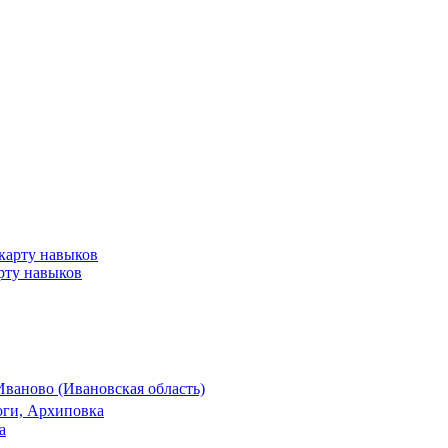
арту навыков
Иваново (Ивановская область)
оги, Архиповка
а