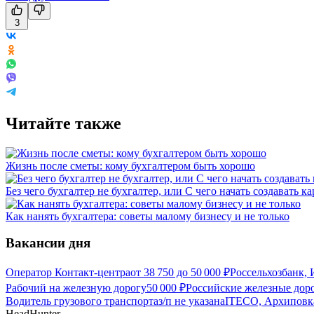
3
Читайте также
Жизнь после сметы: кому бухгалтером быть хорошо
Без чего бухгалтер не бухгалтер, или С чего начать создавать к
Как нанять бухгалтера: советы малому бизнесу и не только
Вакансии дня
Оператор Контакт-центра
от
38 750
до
50 000
₽
Россельхозбанк, 
Рабочий на железную дорогу
50 000
₽
Российские железные дор
Водитель грузового транспорта
з/п не указана
ITECO, Архиповк
HeadHunter