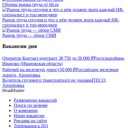
Обзоры рынка труда от hh.ru
Рынок труда сегодня и что о нём должен знать каждый HR-
специалист и топ-менеджер
Рынок труда — обзор СМИ
Вакансии дня
Оператор Контакт-центра
от
38 750
до
50 000
₽
Россельхозбанк,
Иваново (Ивановская область)
Рабочий на железную дорогу
50 000
₽
Российские железные
дороги, Архиповка
Водитель грузового транспорта
з/п не указана
ITECO,
Архиповка
HeadHunter
Размещение вакансий
Поиск по резюме
О компании
Наши вакансии
Реклама на сайте
Требования к ПО