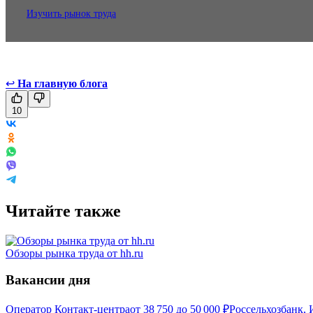
Изучить рынок труда
↩
На главную блога
10
Читайте также
Обзоры рынка труда от hh.ru
Вакансии дня
Оператор Контакт-центра
от
38 750
до
50 000
₽
Россельхозбанк, 