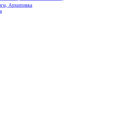
оги, Архиповка
а