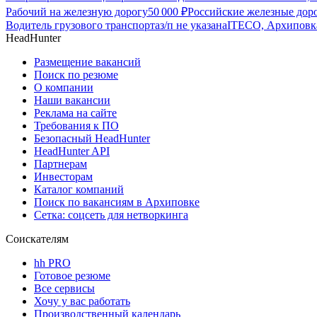
Рабочий на железную дорогу
50 000
₽
Российские железные дор
Водитель грузового транспорта
з/п не указана
ITECO, Архиповк
HeadHunter
Размещение вакансий
Поиск по резюме
О компании
Наши вакансии
Реклама на сайте
Требования к ПО
Безопасный HeadHunter
HeadHunter API
Партнерам
Инвесторам
Каталог компаний
Поиск по вакансиям в Архиповке
Сетка: соцсеть для нетворкинга
Соискателям
hh PRO
Готовое резюме
Все сервисы
Хочу у вас работать
Производственный календарь