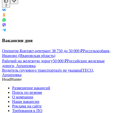
2
Вакансии дня
Оператор Контакт-центра
от
38 750
до
50 000
₽
Россельхозбанк,
Иваново (Ивановская область)
Рабочий на железную дорогу
50 000
₽
Российские железные
дороги, Архиповка
Водитель грузового транспорта
з/п не указана
ITECO,
Архиповка
HeadHunter
Размещение вакансий
Поиск по резюме
О компании
Наши вакансии
Реклама на сайте
Требования к ПО