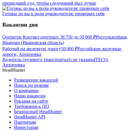
прошедший год, чтобы следующий был лучше
Готовы ли вы к роли руководителя: проверьте себя
Вакансии дня
Оператор Контакт-центра
от
38 750
до
50 000
₽
Россельхозбанк,
Иваново (Ивановская область)
Рабочий на железную дорогу
50 000
₽
Российские железные
дороги, Архиповка
Водитель грузового транспорта
з/п не указана
ITECO,
Архиповка
HeadHunter
Размещение вакансий
Поиск по резюме
О компании
Наши вакансии
Реклама на сайте
Требования к ПО
Безопасный HeadHunter
HeadHunter API
Партнерам
Инвесторам