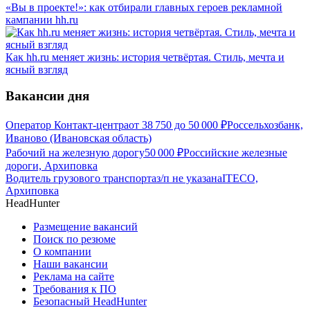
«Вы в проекте!»: как отбирали главных героев рекламной
кампании hh.ru
Как hh.ru меняет жизнь: история четвёртая. Стиль, мечта и
ясный взгляд
Вакансии дня
Оператор Контакт-центра
от
38 750
до
50 000
₽
Россельхозбанк,
Иваново (Ивановская область)
Рабочий на железную дорогу
50 000
₽
Российские железные
дороги, Архиповка
Водитель грузового транспорта
з/п не указана
ITECO,
Архиповка
HeadHunter
Размещение вакансий
Поиск по резюме
О компании
Наши вакансии
Реклама на сайте
Требования к ПО
Безопасный HeadHunter