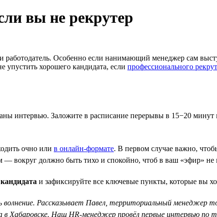
если вы не рекрутер
 и работодатель. Особенно если нанимающий менеджер сам выступ
не упустить хорошего кандидата, если
профессионального рекрут
ованы интервью. Заложите в расписание перерывы в 15−20 минут
ходить очно или
в онлайн-формате
. В первом случае важно, чтоб
ом — вокруг должно быть тихо и спокойно, чтоб в ваш «эфир» не
 кандидата
и зафиксируйте все ключевые пункты, которые вы хо
 волнение. Рассказывает Павел, территориальный менеджер тор
а в Хабаровске. Наш HR-менеджер провёл первые интервью по те