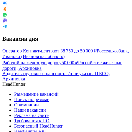
Вакансии дня
Оператор Контакт-центра
от
38 750
до
50 000
₽
Россельхозбанк,
Иваново (Ивановская область)
Рабочий на железную дорогу
50 000
₽
Российские железные
дороги, Архиповка
Водитель грузового транспорта
з/п не указана
ITECO,
Архиповка
HeadHunter
Размещение вакансий
Поиск по резюме
О компании
Наши вакансии
Реклама на сайте
Требования к ПО
Безопасный HeadHunter
HeadHunter API