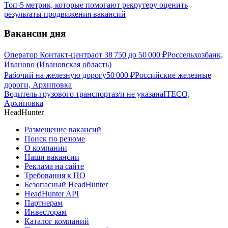
Топ-5 метрик, которые помогают рекрутеру оценить
результаты продвижения вакансий
Вакансии дня
Оператор Контакт-центра
от
38 750
до
50 000
₽
Россельхозбанк,
Иваново (Ивановская область)
Рабочий на железную дорогу
50 000
₽
Российские железные
дороги, Архиповка
Водитель грузового транспорта
з/п не указана
ITECO,
Архиповка
HeadHunter
Размещение вакансий
Поиск по резюме
О компании
Наши вакансии
Реклама на сайте
Требования к ПО
Безопасный HeadHunter
HeadHunter API
Партнерам
Инвесторам
Каталог компаний